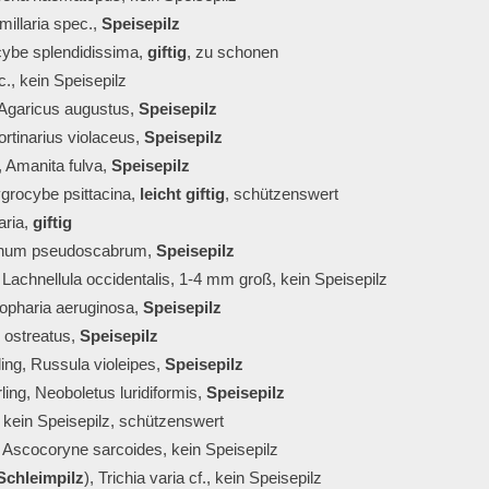
illaria spec., 
Speisepilz
cybe splendidissima, 
giftig
, zu schonen
., kein Speisepilz
garicus augustus, 
Speisepilz
rtinarius violaceus, 
Speisepilz
 Amanita fulva, 
Speisepilz
grocybe psittacina, 
leicht giftig
, schützenswert
ria, 
giftig
inum pseudoscabrum, 
Speisepilz
achnellula occidentalis, 1-4 mm groß, kein Speisepilz
opharia aeruginosa, 
Speisepilz
 ostreatus, 
Speisepilz
bling, Russula violeipes, 
Speisepilz
ing, Neoboletus luridiformis, 
Speisepilz
 kein Speisepilz, schützenswert
, Ascocoryne sarcoides, kein Speisepilz
Schleimpilz
), Trichia varia cf., kein Speisepilz