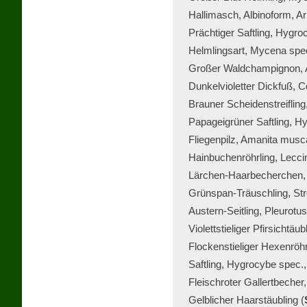
Hallimasch, Albinoform, Arm
Prächtiger Saftling, Hygro
Helmlingsart, Mycena spec
Großer Waldchampignon, A
Dunkelvioletter Dickfuß, Co
Brauner Scheidenstreifling,
Papageigrüner Saftling, Hy
Fliegenpilz, Amanita musca
Hainbuchenröhrling, Lecc
Lärchen-Haarbecherchen, L
Grünspan-Träuschling, Str
Austern-Seitling, Pleurotus
Violettstieliger Pfirsichtäu
Flockenstieliger Hexenröhrl
Saftling, Hygrocybe spec.,
Fleischroter Gallertbecher
Gelblicher Haarstäubling (