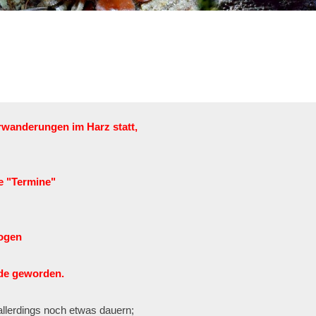
rwanderungen im Harz statt,

e "Termine"

de geworden.

lerdings noch etwas dauern;
