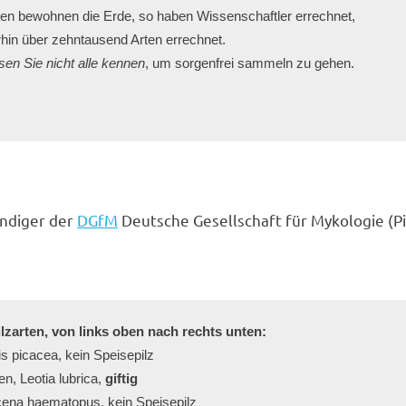
arten bewohnen die Erde, so haben Wissenschaftler errechnet,

hin über zehntausend Arten errechnet.

en Sie nicht alle kennen
ändiger der
DGfM
Deutsche Gesellschaft für Mykologie (P
lzarten, von links oben nach rechts unten:
is picacea, kein Speisepilz
, Leotia lubrica, 
giftig
cena haematopus, kein Speisepilz