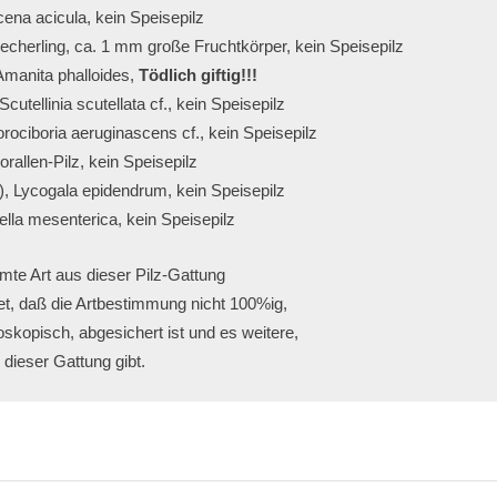
ena acicula, kein Speisepilz
cherling, ca. 1 mm große Fruchtkörper, kein Speisepilz
Amanita phalloides, 
Tödlich giftig!!!
cutellinia scutellata cf., kein Speisepilz
ociboria aeruginascens cf., kein Speisepilz
allen-Pilz, kein Speisepilz
), Lycogala epidendrum, kein Speisepilz
ella mesenterica, kein Speisepilz
mte Art aus dieser Pilz-Gattung
tet, daß die Artbestimmung nicht 100%ig,

roskopisch, abgesichert ist und es weitere,

en dieser Gattung gibt.