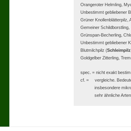
Orangeroter Helmling, Myc
Unbestimmt gebliebener Be
Grüner Knollenblätterpilz, 
Gemeiner Schildborstling, S
Grünspan-Becherling, Chlor
Unbestimmt gebliebener Kor
Blutmilchpilz (
Schleimpilz
Goldgelber Zitterling, Trem
spec. = nicht exakt bestim
cf. =     vergleiche. Bedeu
            insbesondere mik
            sehr ähnliche Art