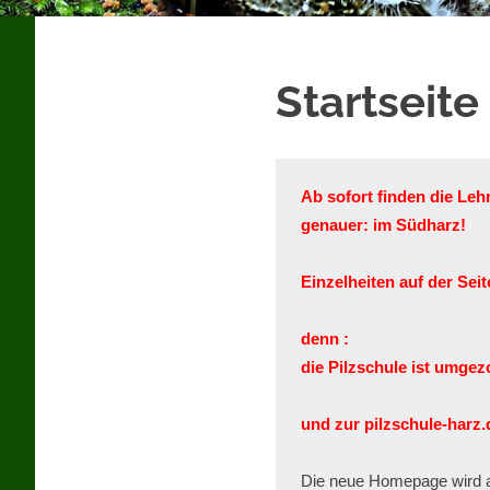
mal
in
das
Thema
Startseite
einzusteigen.
Ab sofort finden die Leh
genauer: im Südharz!

Einzelheiten auf der Seit
denn :

und zur pilzschule-harz.
Die neue Homepage wird al