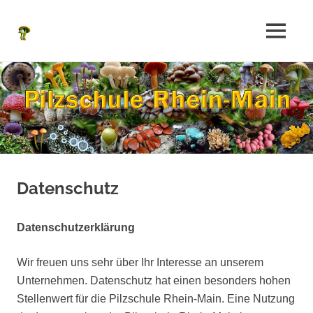
Pilzschule
MENÜ
Pilz-
Lehr-
Rhein-
Zum
Wanderungen
Inhalt
mit
Main
springen
dem
geprüften
Sachverständigen
der
DGfM
helfen
Datenschutz
Ihnen,
mehr
über
Datenschutzerklärung
Pilze
zu
Wir freuen uns sehr über Ihr Interesse an unserem
lernen
oder
Unternehmen. Datenschutz hat einen besonders hohen
überhaupt
Stellenwert für die Pilzschule Rhein-Main. Eine Nutzung
erst