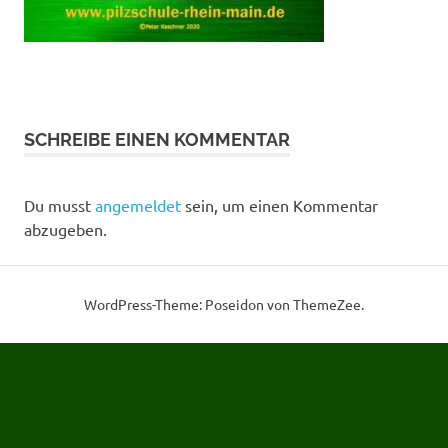
mal
in
das
Thema
einzusteigen.
SCHREIBE EINEN KOMMENTAR
Du musst
angemeldet
sein, um einen Kommentar
abzugeben.
WordPress-Theme: Poseidon von ThemeZee.