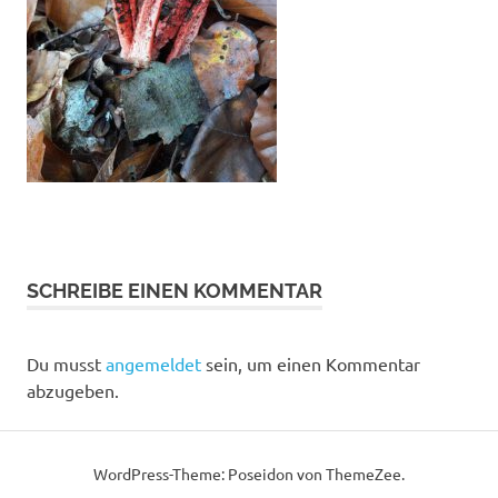
mal
in
das
Thema
einzusteigen.
SCHREIBE EINEN KOMMENTAR
Du musst
angemeldet
sein, um einen Kommentar
abzugeben.
WordPress-Theme: Poseidon von ThemeZee.